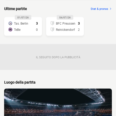
Ultime partite
Stat & pronos
01/07/26
04/07/26
Tas. Berlin
3
BFC Preussen
3
TeBe
0
Reinickendorf
2
IL SEGUITO DOPO LA PUBBLICITÀ
Luogo della partita