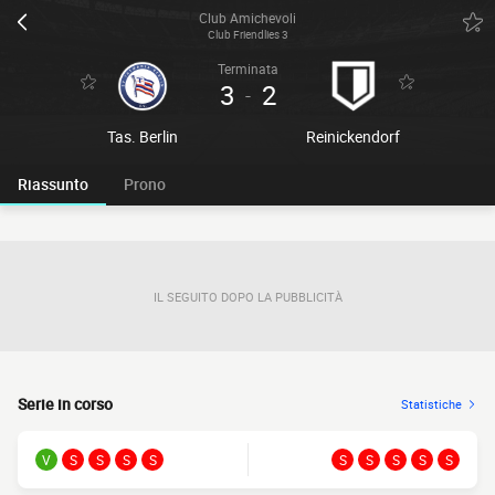
Club Amichevoli
Club Friendlies 3
Terminata
3
2
-
Tas. Berlin
Reinickendorf
Riassunto
Prono
IL SEGUITO DOPO LA PUBBLICITÀ
Serie in corso
Statistiche
V
S
S
S
S
S
S
S
S
S