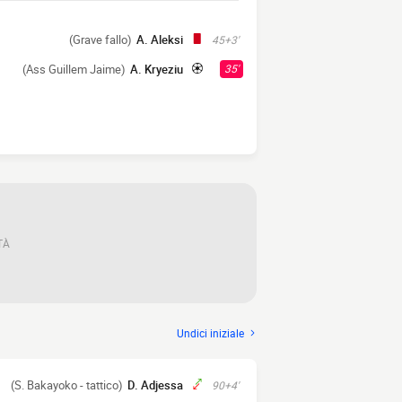
(Grave fallo)
A. Aleksi
45+3'
(Ass Guillem Jaime)
A. Kryeziu
35'
TÀ
Undici iniziale
(S. Bakayoko - tattico)
D. Adjessa
90+4'