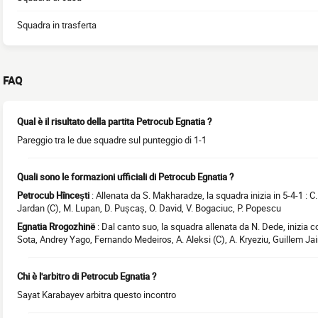
Squadra in trasferta
FAQ
Qual è il risultato della partita Petrocub Egnatia ?
Pareggio tra le due squadre sul punteggio di 1-1
Quali sono le formazioni ufficiali di Petrocub Egnatia ?
Petrocub Hînceşti
: Allenata da S. Makharadze, la squadra inizia in 5-4-1 : C. 
Jardan (C), M. Lupan, D. Pușcaș, O. David, V. Bogaciuc, P. Popescu
Egnatia Rrogozhinë
: Dal canto suo, la squadra allenata da N. Dede, inizia con
Sota, Andrey Yago, Fernando Medeiros, A. Aleksi (C), A. Kryeziu, Guillem Ja
Chi è l'arbitro di Petrocub Egnatia ?
Sayat Karabayev arbitra questo incontro