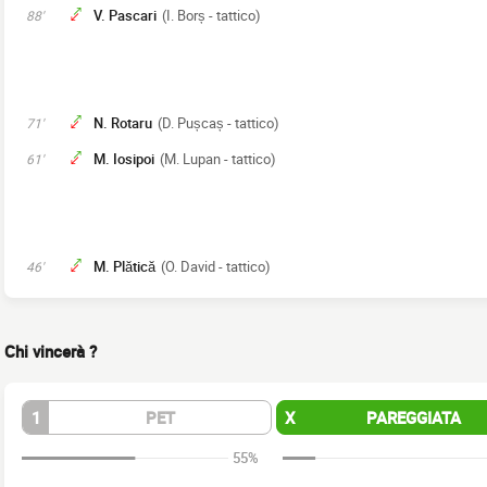
V. Pascari
(I. Borș - tattico)
88'
N. Rotaru
(D. Pușcaș - tattico)
71'
M. Iosipoi
(M. Lupan - tattico)
61'
M. Plătică
(O. David - tattico)
46'
Chi vincerà ?
1
PET
X
PAREGGIATA
55%