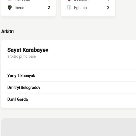
Iberia
2
Egnatia
3
Arbitri
Sayat Karabayev
arbitro principale
Yuriy Tikhonyuk
Dmitryi Belogradov
Danil Gorda