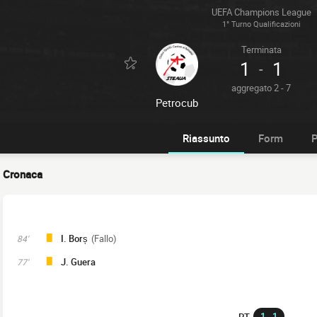
UEFA Champions League
1° Turno Qualificazioni
Terminata
1
1
-
aggregato 2 - 7
Petrocub
Riassunto
Form
P
Cronaca
I. Borș
(Fallo)
84'
J. Guera
77'
1 - 1
PT