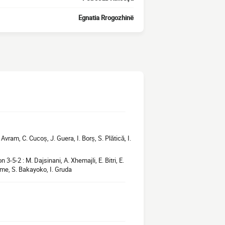
Egnatia Rrogozhinë
Avram, C. Cucoș, J. Guera, I. Borș, S. Plătică, I.
 3-5-2 : M. Dajsinani, A. Xhemajli, E. Bitri, E.
ime, S. Bakayoko, I. Gruda