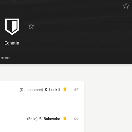
Egnatia
rono
(Discussione)
K. Loukili
87'
(Fallo)
S. Bakayoko
65'