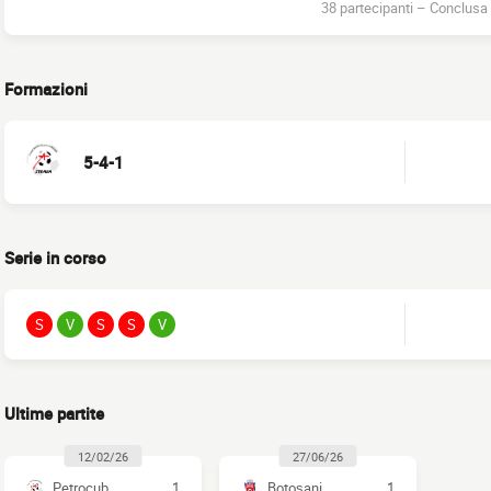
38 partecipanti
–
Conclusa
Formazioni
5-4-1
Serie in corso
S
V
S
S
V
Ultime partite
12/02/26
27/06/26
Petrocub
1
Botoşani
1