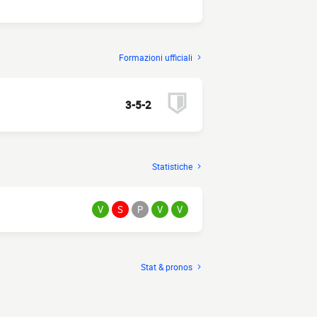
Formazioni ufficiali
3-5-2
Statistiche
V
S
P
V
V
Stat & pronos