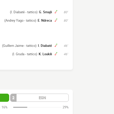
(I. Diabaté - tattico)
G. Smajli
80'
(Andrey Yago - tattico)
E. Ndreca
80'
(Guillem Jaime - tattico)
I. Diabaté
46'
(I. Gruda - tattico)
K. Loukili
46'
2
EGN
16%
29%