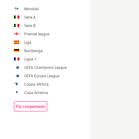
Mondiali
Serie A
Serie B
Premier league
Liga
Bundesliga
Ligue 1
UEFA Champions League
UEFA Europa League
Coppa d'Africa
Copa America
Più competizioni