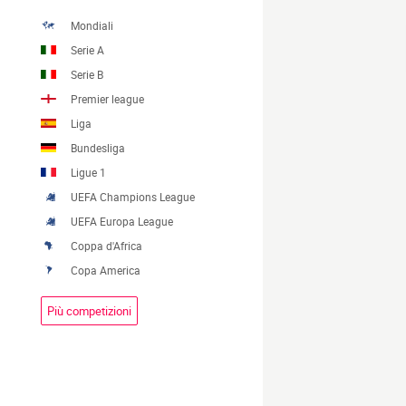
Mondiali
Serie A
Serie B
Premier league
Liga
Bundesliga
Ligue 1
UEFA Champions League
UEFA Europa League
Coppa d'Africa
Copa America
Più competizioni