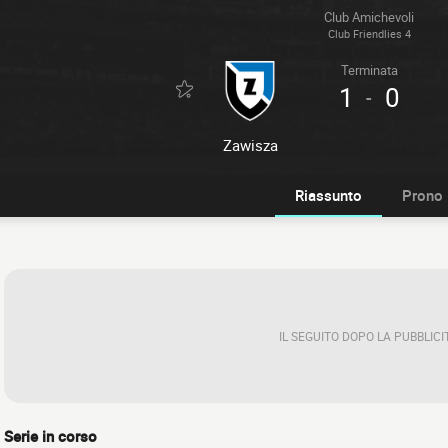
Club Amichevoli
Club Friendlies 4
Terminata
1
0
-
Zawisza
Riassunto
Prono
IL SEGUITO DOPO LA PUBBLICI
Serie in corso