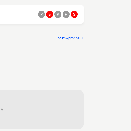
P
S
P
P
S
Stat & pronos
TÀ