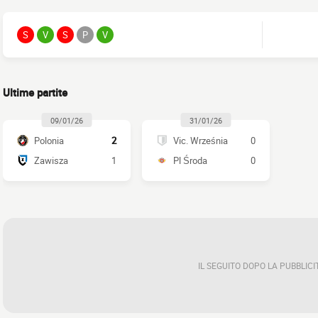
S
V
S
P
V
Ultime partite
09/01/26
31/01/26
Polonia
2
Vic. Września
0
Zawisza
1
Pl Środa
0
IL SEGUITO DOPO LA PUBBLICI