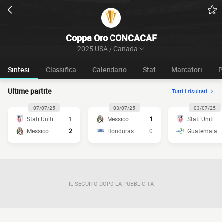
Coppa Oro CONCACAF
2025 USA / Canada
Sintesi
Classifica
Calendario
Stat
Marcatori
P
Ultime partite
Tutti i risultati
07/07/25
03/07/25
03/07/25
Stati Uniti
1
Messico
1
Stati Uniti
Messico
2
Honduras
0
Guatemala
IL SEGUITO DOPO LA PUBBLICITÀ