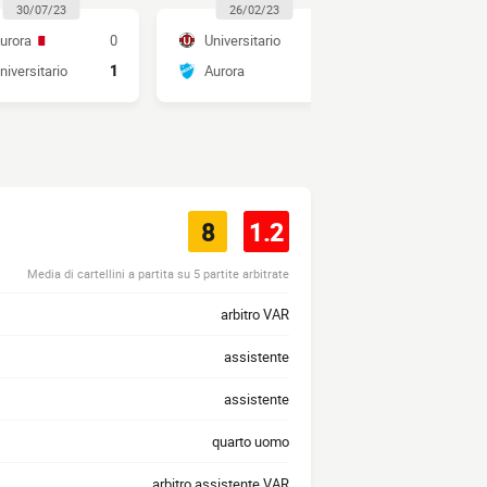
30/07/23
26/02/23
20/10/2
urora
0
Universitario
1
Aurora
niversitario
1
Aurora
1
Universitar
8
1.2
Media di cartellini a partita su 5 partite arbitrate
arbitro VAR
assistente
assistente
quarto uomo
arbitro assistente VAR