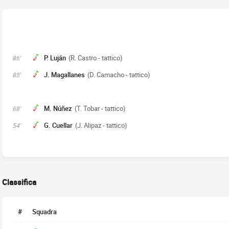
P. Luján
(R. Castro - tattico)
86'
J. Magallanes
(D. Camacho - tattico)
85'
M. Núñez
(T. Tobar - tattico)
68'
G. Cuellar
(J. Alipaz - tattico)
54'
Classifica
#
Squadra