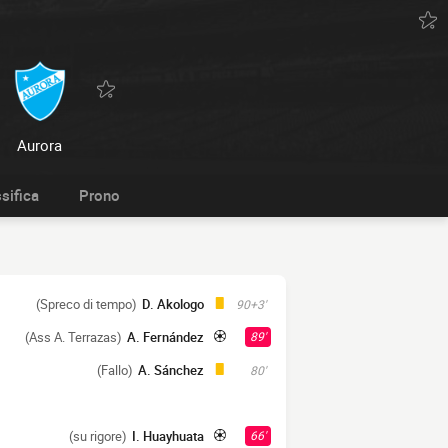
Aurora
sifica
Prono
(Spreco di tempo)
D. Akologo
90+3'
(Ass A. Terrazas)
A. Fernández
89'
(Fallo)
A. Sánchez
80'
(su rigore)
I. Huayhuata
66'