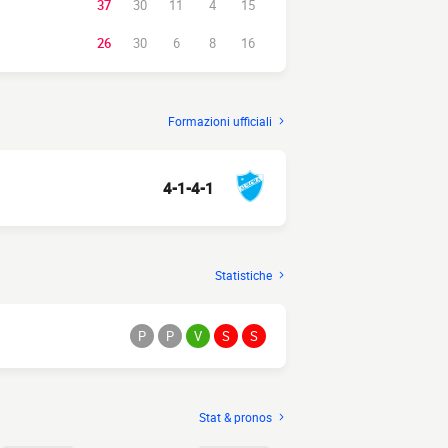
37
30
11
4
15
26
30
6
8
16
Formazioni ufficiali
4-1-4-1
Statistiche
P
P
V
S
S
Stat & pronos