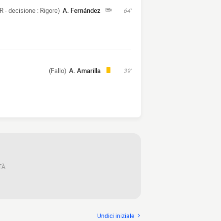
R - decisione : Rigore)
A. Fernández
64'
(Fallo)
A. Amarilla
39'
TÀ
Undici iniziale