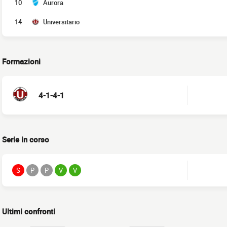
10
Aurora
14
Universitario
Formazioni
4-1-4-1
Serie in corso
S
P
P
V
V
Ultimi confronti