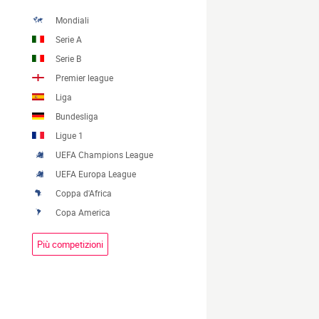
Mondiali
Serie A
Serie B
Premier league
Liga
Bundesliga
Ligue 1
UEFA Champions League
UEFA Europa League
Coppa d'Africa
Copa America
Più competizioni