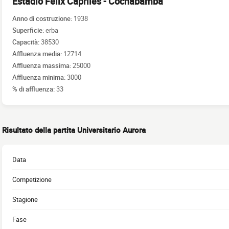
Estadio Félix Capriles - Cochabamba
Anno di costruzione:
1938
Superficie:
erba
Capacità:
38530
Affluenza media:
12714
Affluenza massima:
25000
Affluenza minima:
3000
% di affluenza:
33
Risultato della partita Universitario Aurora
Data
Competizione
Stagione
Fase