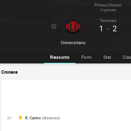
Primera Division
13 giornata
Terminata
1
2
-
Universitario
Riassunto
Form
Stat
Clas
Cronaca
R. Castro
(dissenso)
80'