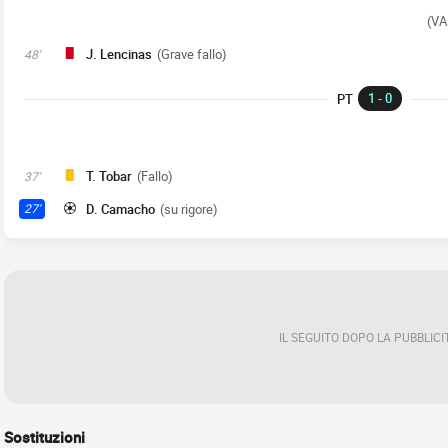
(VA
J. Lencinas
(Grave fallo)
48'
1 - 0
PT
T. Tobar
(Fallo)
37'
D. Camacho
(su rigore)
27'
IL SEGUITO DOPO LA PUBBLICI
Sostituzioni