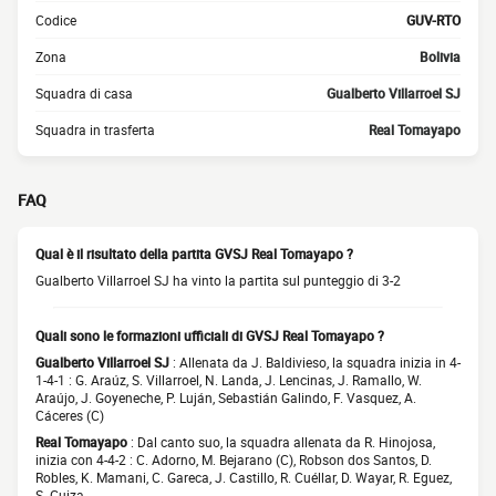
Codice
GUV-RTO
Zona
Bolivia
Squadra di casa
Gualberto Villarroel SJ
Squadra in trasferta
Real Tomayapo
FAQ
Qual è il risultato della partita GVSJ Real Tomayapo ?
Gualberto Villarroel SJ ha vinto la partita sul punteggio di 3-2
Quali sono le formazioni ufficiali di GVSJ Real Tomayapo ?
Gualberto Villarroel SJ
: Allenata da J. Baldivieso, la squadra inizia in 4-
1-4-1 : G. Araúz, S. Villarroel, N. Landa, J. Lencinas, J. Ramallo, W.
Araújo, J. Goyeneche, P. Luján, Sebastián Galindo, F. Vasquez, A.
Cáceres (C)
Real Tomayapo
: Dal canto suo, la squadra allenata da R. Hinojosa,
inizia con 4-4-2 : C. Adorno, M. Bejarano (C), Robson dos Santos, D.
Robles, K. Mamani, C. Gareca, J. Castillo, R. Cuéllar, D. Wayar, R. Eguez,
S. Cuiza