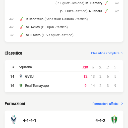
(R. Eguez - lesione)
M. Barbery
64'
(S. Cuiza - tattico)
A. Ribera
63'
R. Monteiro
(Sebastián Galindo - tattico)
46'
M. Avilés
(P. Luján - tattico)
46'
M. Calero
(F. Vasquez - tattico)
26'
Classifica
Classifica completa
#
Squadra
Pnt
G
V
P
S
14
GVSJ
12
13
2
6
5
16
Real Tomayapo
9
14
2
3
9
Formazioni
Formazioni ufficiali
4-1-4-1
4-4-2