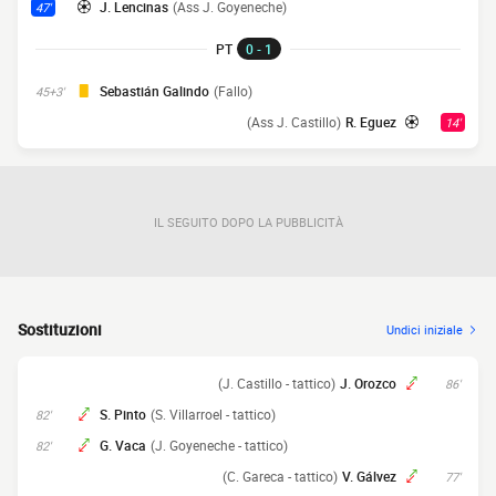
J. Lencinas
(Ass J. Goyeneche)
47'
PT
0 - 1
Sebastián Galindo
(Fallo)
45+3'
(Ass J. Castillo)
R. Eguez
14'
IL SEGUITO DOPO LA PUBBLICITÀ
Sostituzioni
Undici iniziale
(J. Castillo - tattico)
J. Orozco
86'
S. Pinto
(S. Villarroel - tattico)
82'
G. Vaca
(J. Goyeneche - tattico)
82'
(C. Gareca - tattico)
V. Gálvez
77'