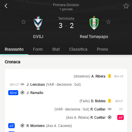
Primera Division
7 giornata
Terminata
3
2
-
GVSJ
Real Tomayapo
Riassunto
Form
Stat
Classifica
Prono
Cronaca
(dissenso)
A. Ribera
90+14'
J. Lencinas
(VAR - decisione : Gol)
90+12'
J. Ramallo
90+6'
(Fallo)
D. Robles
90+3'
(VAR - decisione : Gol)
R. Cuéllar
72'
(Ass A. Ribera)
R. Cuéllar
69'
R. Monteiro
(Ass A. Cáceres)
65'