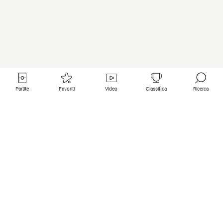
Partite
Favoriti
Video
Classifica
Ricerca
Links utili
Squadre in primo piano
Tutte le partite
PSG
Partita in diretta
Bayern Munich
Ultimi risultati
Real Madrid
Prossime partite
Inter
Partita in streaming
Juventus