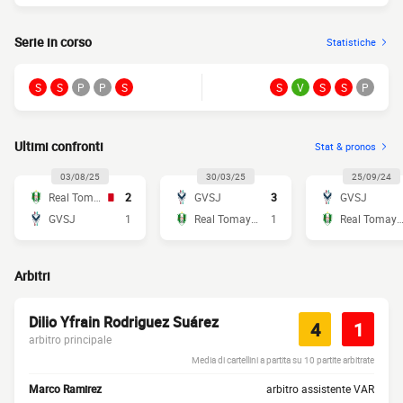
Serie in corso
Statistiche
S
S
P
P
S
S
V
S
S
P
Ultimi confronti
Stat & pronos
03/08/25
30/03/25
25/09/24
Real Tomayapo
2
GVSJ
3
GVSJ
GVSJ
1
Real Tomayapo
1
Real Tomaya
Arbitri
Dilio Yfrain Rodriguez Suárez
4
1
arbitro principale
Media di cartellini a partita su 10 partite arbitrate
Marco Ramirez
arbitro assistente VAR