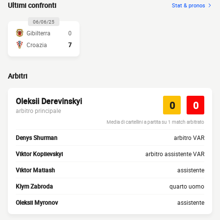
Ultimi confronti
Stat & pronos
06/06/25
Gibilterra
0
Croazia
7
Arbitri
Oleksii Derevinskyi
0
0
arbitro principale
Media di cartellini a partita su 1 match arbitrato
Denys Shurman
arbitro VAR
Viktor Kopiievskyi
arbitro assistente VAR
Viktor Matiash
assistente
Klym Zabroda
quarto uomo
Oleksii Myronov
assistente