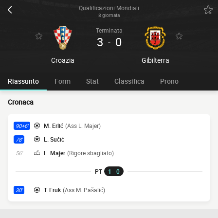
Qualificazioni Mondiali
8 giornata
Terminata
3
0
-
Croazia
Gibilterra
Riassunto
Form
Stat
Classifica
Prono
Cronaca
M. Erlić
(Ass L. Majer)
90+6'
L. Sučić
78'
L. Majer
(Rigore sbagliato)
56'
PT
1 - 0
T. Fruk
(Ass M. Pašalić)
30'