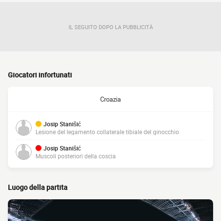
IL SEGUITO DOPO LA PUBBLICITÀ
Giocatori infortunati
Croazia
Josip Stanišić
Lesione del legamento collaterale tibiale del ginocchio
Josip Stanišić
Muscoli posteriori della coscia
Luogo della partita