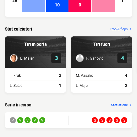
28
1
10
0
Stat calciatori
I top & flops
Tiri in porta
Tiri fuori
3
4
L. Majer
F. Ivanović
T. Fruk
2
M. Pašalić
4
L. Sučić
1
L. Majer
2
Serie in corso
Statistiche
P
V
V
V
V
S
S
S
S
S