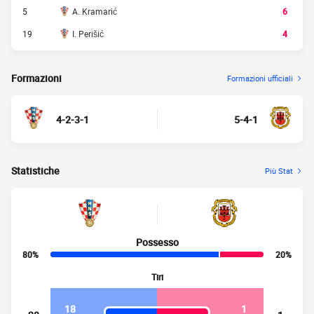
5
A. Kramarić
6
19
I. Perišić
4
Formazioni
Formazioni ufficiali
4-2-3-1
5-4-1
Statistiche
Più Stat
Possesso
80%
20%
Tiri
18
1