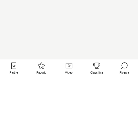
Partite
Favoriti
Video
Classifica
Ricerca
Links utili
Squadre in primo piano
Tutte le partite
PSG
Partita in diretta
Bayern Munich