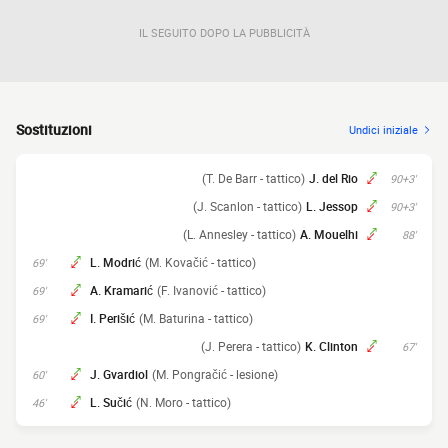
IL SEGUITO DOPO LA PUBBLICITÀ
Sostituzioni
Undici iniziale
(T. De Barr - tattico)
J. del Rio
90+3'
(J. Scanlon - tattico)
L. Jessop
90+3'
(L. Annesley - tattico)
A. Mouelhi
88'
L. Modrić
(M. Kovačić - tattico)
69'
A. Kramarić
(F. Ivanović - tattico)
69'
I. Perišić
(M. Baturina - tattico)
69'
(J. Perera - tattico)
K. Clinton
67'
J. Gvardiol
(M. Pongračić - lesione)
60'
L. Sučić
(N. Moro - tattico)
46'