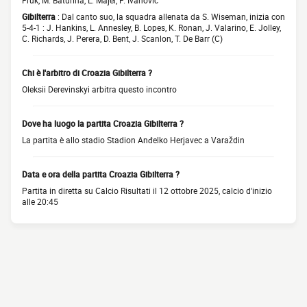
Fruk, M. Baturina, L. Majer, F. Ivanović
Gibilterra
: Dal canto suo, la squadra allenata da S. Wiseman, inizia con
5-4-1 : J. Hankins, L. Annesley, B. Lopes, K. Ronan, J. Valarino, E. Jolley,
C. Richards, J. Perera, D. Bent, J. Scanlon, T. De Barr (C)
Chi è l'arbitro di Croazia Gibilterra ?
Oleksii Derevinskyi arbitra questo incontro
Dove ha luogo la partita Croazia Gibilterra ?
La partita è allo stadio Stadion Anđelko Herjavec a Varaždin
Data e ora della partita Croazia Gibilterra ?
Partita in diretta su Calcio Risultati il 12 ottobre 2025, calcio d'inizio
alle 20:45