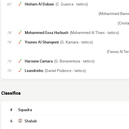
Hisham Al Dubais
(C. Guanca - tattico)
82'
(Mohammed Barnaw
(Cristi
Mohammed Essa Hurbush
(Mohammed Al Thani - tattico)
78'
Younes Al Shanqeeti
(G. Kamara - tattico)
78'
(Fawaz Al Tera
Haroune Camara
(G. Bonaventura - tattico)
70'
Leandrinho
(Daniel Podence - tattico)
70'
Classifica
#
Squadra
6
Shabab