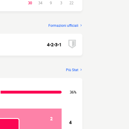
30
34
9
3
22
Formazioni ufficiali
4-2-3-1
Più Stat
36%
2
4