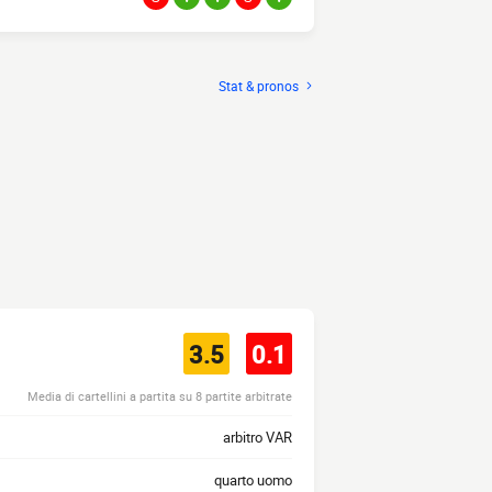
Stat & pronos
3.5
0.1
Media di cartellini a partita su 8 partite arbitrate
arbitro VAR
quarto uomo