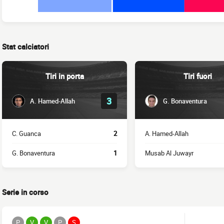
Stat calciatori
Tiri in porta
Tiri fuori
3
A. Hamed-Allah
G. Bonaventura
C. Guanca
2
A. Hamed-Allah
G. Bonaventura
1
Musab Al Juwayr
Serie in corso
P
V
V
P
S