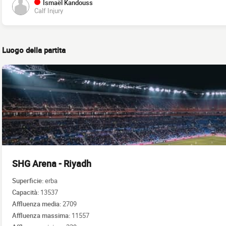
Ismaël Kandouss
Calf Injury
Luogo della partita
SHG Arena - Riyadh
Superficie:
erba
Capacità:
13537
Affluenza media:
2709
Affluenza massima:
11557