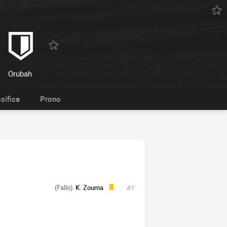
Orubah
sifica
Prono
(Fallo)
K. Zouma
81'