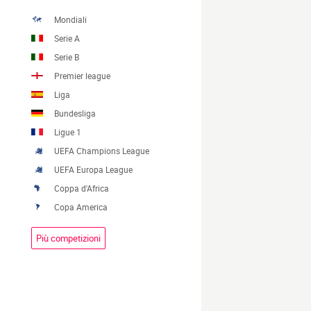
Mondiali
Serie A
Serie B
Premier league
Liga
Bundesliga
Ligue 1
UEFA Champions League
UEFA Europa League
Coppa d'Africa
Copa America
Più competizioni