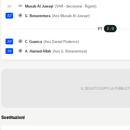
Musab Al Juwayr
(VAR - decisione : Rigore)
56'
G. Bonaventura
(Ass Musab Al Juwayr)
52'
2 - 0
PT
C. Guanca
(Ass Daniel Podence)
34'
A. Hamed-Allah
(Ass G. Bonaventura)
16'
IL SEGUITO DOPO LA PUBBLICI
Sostituzioni