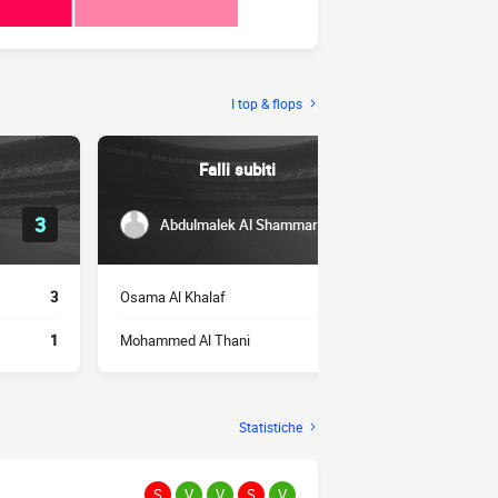
I top & flops
Falli subiti
3
2
Abdulmalek Al Shammari
Rober
3
Osama Al Khalaf
2
Mohammed B
1
Mohammed Al Thani
1
Musab Al Ju
Statistiche
S
V
V
S
V