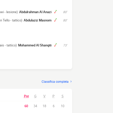
i - lesione)
Abdulrahman Al Anazi
80'
an Tello - tattico)
Abdulaziz Masnom
80'
is - tattico)
Mohammed Al Shanqiti
73'
Classifica completa
Pnt
G
V
P
S
60
34
18
6
10