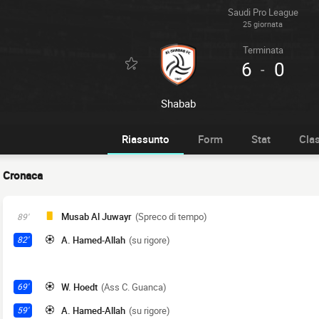
Saudi Pro League
25 giornata
Terminata
6
0
-
Shabab
Riassunto
Form
Stat
Clas
Cronaca
Musab Al Juwayr
(Spreco di tempo)
89'
A. Hamed-Allah
(su rigore)
82'
W. Hoedt
(Ass C. Guanca)
69'
A. Hamed-Allah
(su rigore)
59'