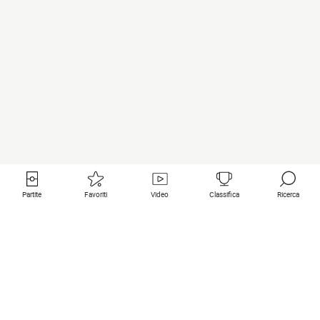
Partite
Favoriti
Video
Classifica
Ricerca
Links utili
Squadre in primo piano