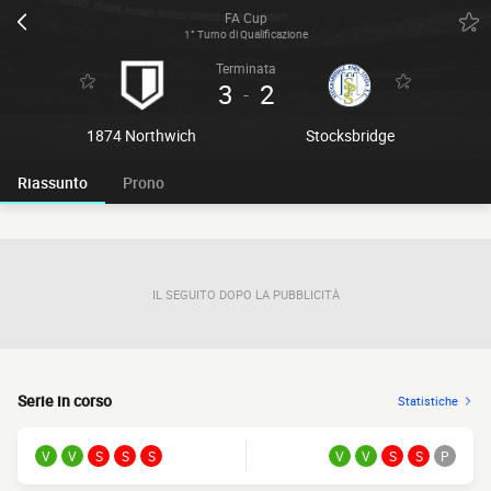
FA Cup
1° Turno di Qualificazione
Terminata
3
2
-
1874 Northwich
Stocksbridge
Riassunto
Prono
IL SEGUITO DOPO LA PUBBLICITÀ
Serie in corso
Statistiche
V
V
S
S
S
V
V
S
S
P