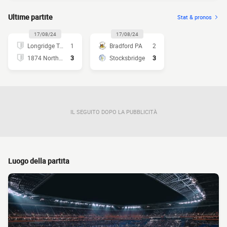
Ultime partite
Stat & pronos
17/08/24
17/08/24
Longridge Town
1
Bradford PA
2
1874 Northwich
3
Stocksbridge
3
IL SEGUITO DOPO LA PUBBLICITÀ
Luogo della partita