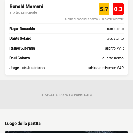
Ronald Mamani
5.7
0.3
arbitro principale
Media di cartellini a partita su 9 partite arbitrate
Roger Basualdo
assistente
Dante Solano
assistente
Rafael Subirana
arbitro VAR
Raúl Galarza
quarto uomo
Jorge Luis Justiniano
arbitro assistente VAR
IL SEGUITO DOPO LA PUBBLICITÀ
Luogo della partita