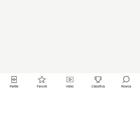
Partite
Favoriti
Video
Classifica
Ricerca
Links utili
Squadre in primo piano