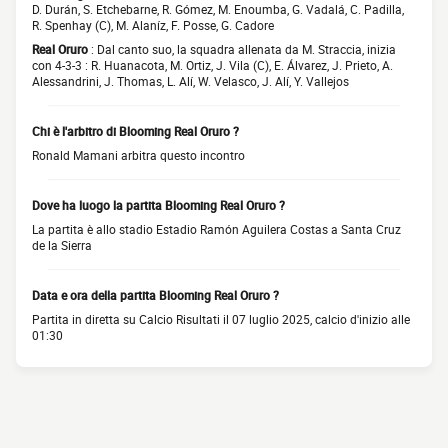
D. Durán, S. Etchebarne, R. Gómez, M. Enoumba, G. Vadalá, C. Padilla,
R. Spenhay (C), M. Alaníz, F. Posse, G. Cadore
Real Oruro
: Dal canto suo, la squadra allenata da M. Straccia, inizia
con 4-3-3 : R. Huanacota, M. Ortiz, J. Vila (C), E. Álvarez, J. Prieto, A.
Alessandrini, J. Thomas, L. Alí, W. Velasco, J. Alí, Y. Vallejos
Chi è l'arbitro di Blooming Real Oruro ?
Ronald Mamani arbitra questo incontro
Dove ha luogo la partita Blooming Real Oruro ?
La partita è allo stadio Estadio Ramón Aguilera Costas a Santa Cruz
de la Sierra
Data e ora della partita Blooming Real Oruro ?
Partita in diretta su Calcio Risultati il 07 luglio 2025, calcio d'inizio alle
01:30