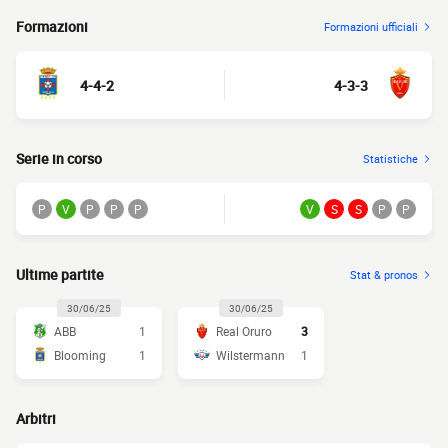
Formazioni
Formazioni ufficiali
4-4-2
4-3-3
Serie in corso
Statistiche
P
V
P
P
P
V
S
S
P
P
Ultime partite
Stat & pronos
30/06/25
30/06/25
ABB
1
Real Oruro
3
Blooming
1
Wilstermann
1
Arbitri