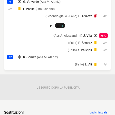
G. Valverde
(Ass M. Alaníz)
76'
F. Posse
(Simulazione)
68'
(Secondo giallo - Fallo)
E. Álvarez
49'
PT
1 - 1
(Ass A. Alessandrini)
J. Vila
45+1'
(Fallo)
E. Álvarez
39'
(Fallo)
Y. Vallejos
30'
R. Gómez
(Ass M. Alaníz)
17'
(Fallo)
L. Alí
16'
IL SEGUITO DOPO LA PUBBLICITÀ
Sostituzioni
Undici iniziale