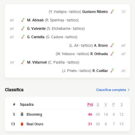
(Y. Vallejos - tattico)
Gustavo Ribeiro
72'
M. Abisab
(R. Spenhay - tattico)
66'
G. Valverde
(S. Etchebarne - tattico)
66'
G. Centella
(G. Cadore - tattico)
65'
(L. Alí - tattico)
A. Bravo
60'
(W. Velasco - tattico)
R. Orihuela
60'
M. Villarroel
(C. Padilla - tattico)
54'
(J. Prieto - tattico)
R. Cuéllar
26'
Classifica
Classifica completa
#
Squadra
Pnt
G
V
P
S
5
Blooming
46
30
14
4
12
13
Real Oruro
31
30
8
7
15