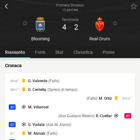
Primera Division
13 giornata
Terminata
4
2
-
Blooming
Real Oruro
Riassunto
Form
Stat
Classifica
Prono
Cronaca
G. Valverde
(Fallo)
90+8'
G. Centella
(Spreco di tempo)
90+7'
(Fallo)
M. Ortiz
90+3'
M. Villarroel
90'
(Ass Gustavo Ribeiro)
R. Cuéllar
85'
G. Vadalá
(Ass M. Alaníz)
82'
M. Abisab
(Fallo)
81'