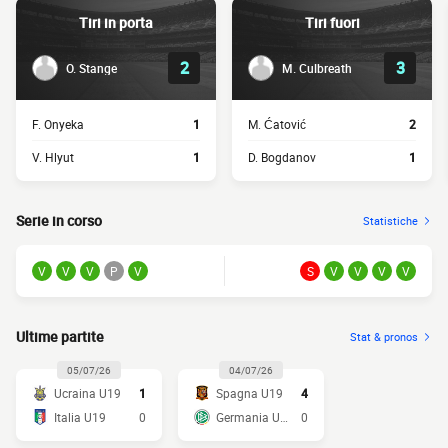
Tiri in porta
Tiri fuori
2
3
O. Stange
M. Culbreath
F. Onyeka
1
M. Ćatović
2
V. Hlyut
1
D. Bogdanov
1
Serie in corso
Statistiche
V
V
V
P
V
S
V
V
V
V
Ultime partite
Stat & pronos
05/07/26
04/07/26
Ucraina U19
1
Spagna U19
4
Italia U19
0
Germania U19
0