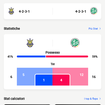
4-2-3-1
4-2-3-1
Statistiche
Più Stat
Possesso
41%
59%
Tiri
5
12
6
16
1
4
Stat calciatori
I top & flops