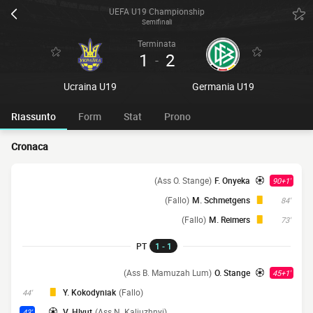
UEFA U19 Championship
Semifinali
Terminata
1
2
-
Ucraina U19
Germania U19
Riassunto
Form
Stat
Prono
Cronaca
(Ass O. Stange)
F. Onyeka
90+1'
(Fallo)
M. Schmetgens
84'
(Fallo)
M. Reimers
73'
PT
1 - 1
(Ass B. Mamuzah Lum)
O. Stange
45+1'
Y. Kokodyniak
(Fallo)
44'
V. Hlyut
(Ass N. Kaliuzhnyi)
43'