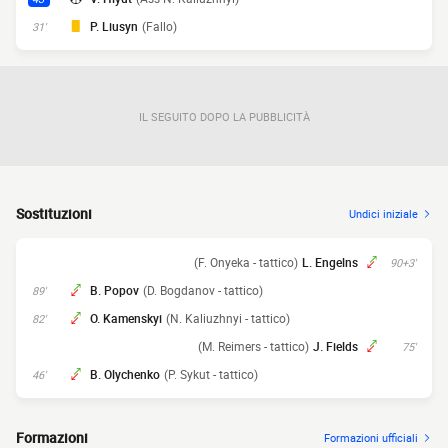
P. Liusyn
(Fallo)
31'
IL SEGUITO DOPO LA PUBBLICITÀ
Sostituzioni
Undici iniziale
(F. Onyeka - tattico)
L. Engelns
90+3'
B. Popov
(D. Bogdanov - tattico)
89'
O. Kamenskyi
(N. Kaliuzhnyi - tattico)
82'
(M. Reimers - tattico)
J. Fields
75'
B. Olychenko
(P. Sykut - tattico)
46'
Formazioni
Formazioni ufficiali