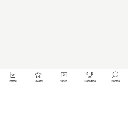
Partite
Favoriti
Video
Classifica
Ricerca
Links utili
Squadre in primo piano