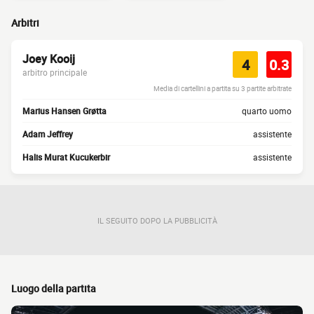
Arbitri
Joey Kooij
4
0.3
arbitro principale
Media di cartellini a partita su 3 partite arbitrate
Marius Hansen Grøtta
quarto uomo
Adam Jeffrey
assistente
Halis Murat Kucukerbir
assistente
IL SEGUITO DOPO LA PUBBLICITÀ
Luogo della partita