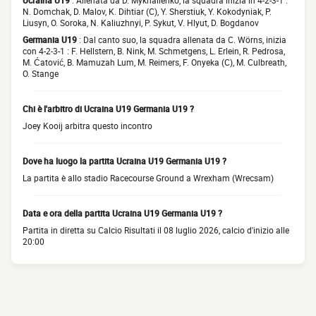
Ucraina U19
: Allenata da D. Mykhailenko, la squadra inizia in 4-2-3-1 :
N. Domchak, D. Malov, K. Dihtiar (C), Y. Sherstiuk, Y. Kokodyniak, P.
Liusyn, O. Soroka, N. Kaliuzhnyi, P. Sykut, V. Hlyut, D. Bogdanov
Germania U19
: Dal canto suo, la squadra allenata da C. Wörns, inizia
con 4-2-3-1 : F. Hellstern, B. Nink, M. Schmetgens, L. Erlein, R. Pedrosa,
M. Ćatović, B. Mamuzah Lum, M. Reimers, F. Onyeka (C), M. Culbreath,
O. Stange
Chi è l'arbitro di Ucraina U19 Germania U19 ?
Joey Kooij arbitra questo incontro
Dove ha luogo la partita Ucraina U19 Germania U19 ?
La partita è allo stadio Racecourse Ground a Wrexham (Wrecsam)
Data e ora della partita Ucraina U19 Germania U19 ?
Partita in diretta su Calcio Risultati il 08 luglio 2026, calcio d'inizio alle
20:00