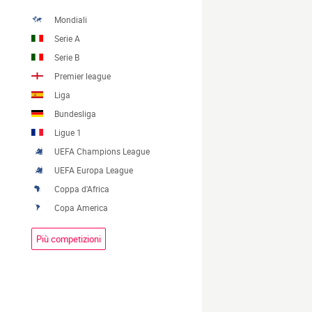
Mondiali
Serie A
Serie B
Premier league
Liga
Bundesliga
Ligue 1
UEFA Champions League
UEFA Europa League
Coppa d'Africa
Copa America
Più competizioni