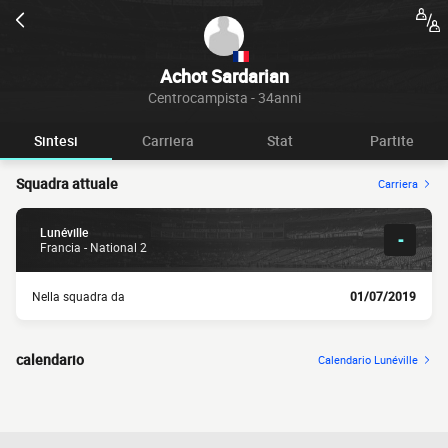
Achot Sardarian
Centrocampista - 34anni
Sintesi
Carriera
Stat
Partite
Squadra attuale
Carriera
Lunéville
-
Francia - National 2
Nella squadra da
01/07/2019
calendario
Calendario Lunéville