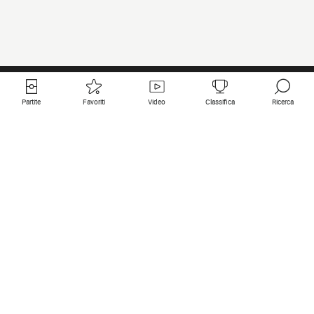
Partite
Favoriti
Video
Classifica
Ricerca
Links utili
Squadre in primo piano
Tutte le partite
PSG
Partita in diretta
Bayern Munich
Ultimi risultati
Real Madrid
Prossime partite
Inter
Partita in streaming
Juventus
Contatto
Manchester City
Note legali
Manchester United
Liverpool