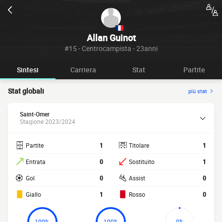
Allan Guinot
#15 - Centrocampista - 23anni
Sintesi
Carriera
Stat
Partite
Stat globali
più stat
Saint-Omer
Stagione 2023/2024
Partite
1
Titolare
1
Entrata
0
Sostituito
1
Gol
0
Assist
0
Giallo
1
Rosso
0
100%
100%
0%