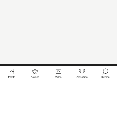
Partite
Favoriti
Video
Classifica
Ricerca
Links utili
Squadre in primo piano
Tutte le partite
PSG
Partita in diretta
Bayern Munich
Ultimi risultati
Real Madrid
Prossime partite
Inter
Partita in streaming
Juventus