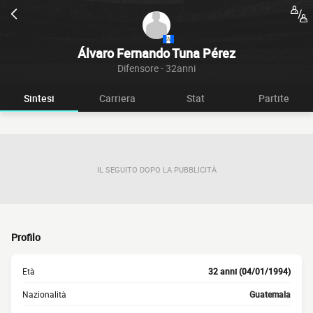
Álvaro Fernando Tuna Pérez
Difensore - 32anni
Sintesi
Carriera
Stat
Partite
IL SEGUITO DOPO LA PUBBLICITÀ
Profilo
Età
32 anni (04/01/1994)
Nazionalità
Guatemala