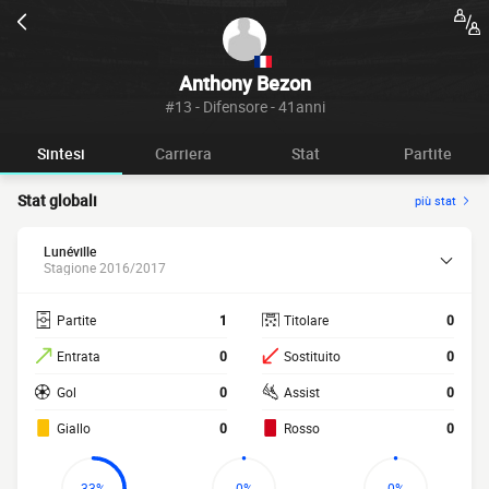
Anthony Bezon
#13 - Difensore - 41anni
Sintesi
Carriera
Stat
Partite
Stat globali
più stat
Lunéville
Stagione 2016/2017
Partite
1
Titolare
0
Entrata
0
Sostituito
0
Gol
0
Assist
0
Giallo
0
Rosso
0
33%
0%
0%