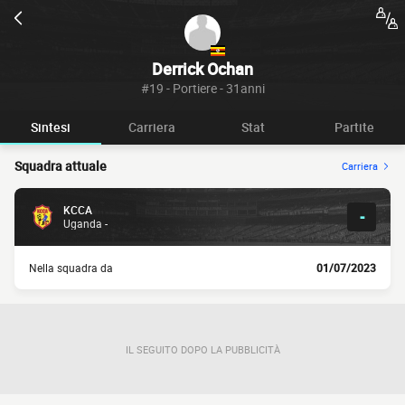
Derrick Ochan
#19 - Portiere - 31anni
Sintesi
Carriera
Stat
Partite
Squadra attuale
Carriera
KCCA
-
Uganda -
Nella squadra da
01/07/2023
IL SEGUITO DOPO LA PUBBLICITÀ