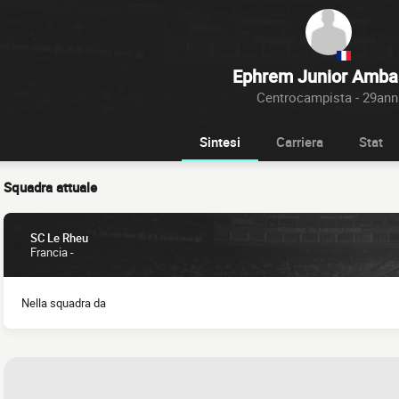
Ephrem Junior Amba
Centrocampista - 29ann
Sintesi
Carriera
Stat
Squadra attuale
SC Le Rheu
Francia -
Nella squadra da