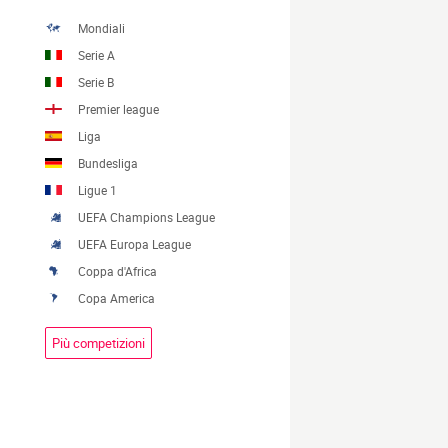
Mondiali
Serie A
Serie B
Premier league
Liga
Bundesliga
Ligue 1
UEFA Champions League
UEFA Europa League
Coppa d'Africa
Copa America
Più competizioni