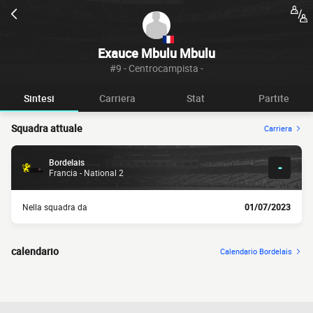
Exauce Mbulu Mbulu
#9 - Centrocampista -
Sintesi
Carriera
Stat
Partite
Squadra attuale
Carriera
Bordelais
-
Francia - National 2
Nella squadra da
01/07/2023
calendario
Calendario Bordelais