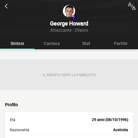
George Howard
Attaccante - 29anni
Sintesi
Carriera
Stat
Partite
IL SEGUITO DOPO LA PUBBLICITÀ
Profilo
Età
29 anni (08/10/1996)
Nazionalità
Australia