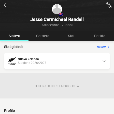
Jesse Carmichael Randall
Attaccante - 23anni
Sintesi
Carriera
Stat
Partite
Stat globali
più stat
Nuova Zelanda
Stagione 2026/2027
IL SEGUITO DOPO LA PUBBLICITÀ
Profilo