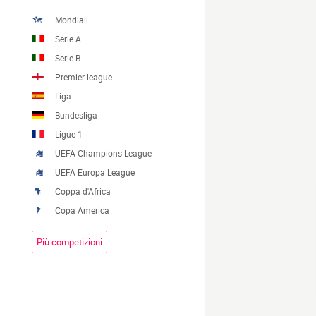
Mondiali
Serie A
Serie B
Premier league
Liga
Bundesliga
Ligue 1
UEFA Champions League
UEFA Europa League
Coppa d'Africa
Copa America
Più competizioni