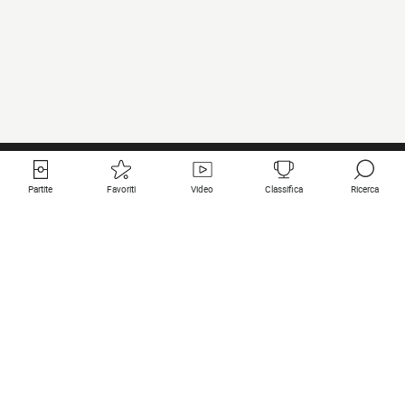
Partite
Favoriti
Video
Classifica
Ricerca
Links utili
Squadre in primo piano
Tutte le partite
PSG
Partita in diretta
Bayern Munich
Ultimi risultati
Real Madrid
Prossime partite
Inter
Partita in streaming
Juventus
Contatto
Manchester City
Note legali
Manchester United
Liverpool