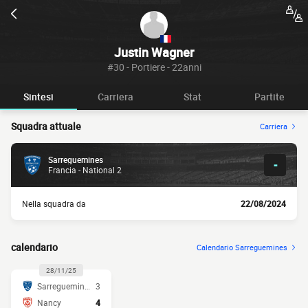
Justin Wagner
#30 - Portiere - 22anni
Sintesi
Carriera
Stat
Partite
Squadra attuale
Carriera
Sarreguemines
-
Francia - National 2
Nella squadra da
22/08/2024
calendario
Calendario Sarreguemines
28/11/25
Sarreguemines
3
Nancy
4