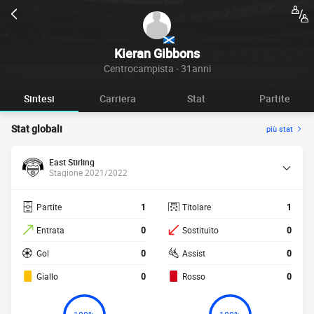
Kieran Gibbons
Centrocampista - 31anni
Sintesi
Carriera
Stat
Partite
Stat globali
più stat
East Stirling
Stagione 2021/2022
Partite
1
Titolare
1
Entrata
0
Sostituito
0
Gol
0
Assist
0
Giallo
0
Rosso
0