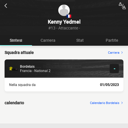
Kenny Yedmel
#13 - Attaccante -
Sintesi
Carriera
Stat
Partite
Squadra attuale
Carriera
Bordelais
-
Francia - National 2
Nella squadra da
01/05/2023
calendario
Calendario Bordelais