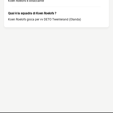
Koen Roelofs è Attaccante
Qual è la squadra di Koen Roelofs ?
Koen Roelofs gioca per vv DETO Twenterand (Olanda)