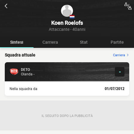
Koen Roelofs
Attaccante - 40anni
Sintesi
Carriera
Stat
Partite
Squadra attuale
Carriera
DETO
-
Olanda -
Nella squadra da
01/07/2012
IL SEGUITO DOPO LA PUBBLICITÀ