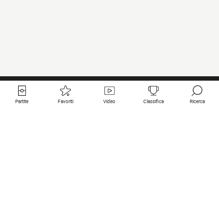
Partite
Favoriti
Video
Classifica
Ricerca
Links utili
Squadre in primo piano
Tutte le partite
PSG
Partita in diretta
Bayern Munich
Ultimi risultati
Real Madrid
Prossime partite
Inter
Partita in streaming
Juventus
Contatto
Manchester City
Note legali
Manchester United
Liverpool