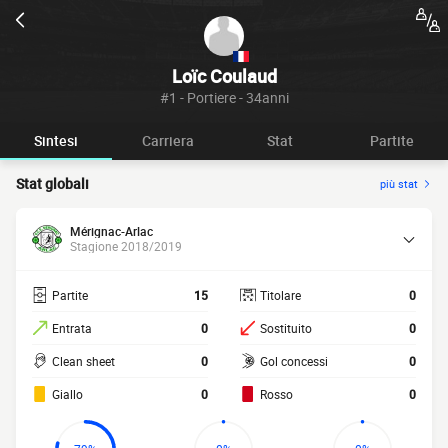
Loïc Coulaud
#1 - Portiere - 34anni
Sintesi
Carriera
Stat
Partite
Stat globali
più stat
Mérignac-Arlac
Stagione 2018/2019
Partite
15
Titolare
0
Entrata
0
Sostituito
0
Clean sheet
0
Gol concessi
0
Giallo
0
Rosso
0