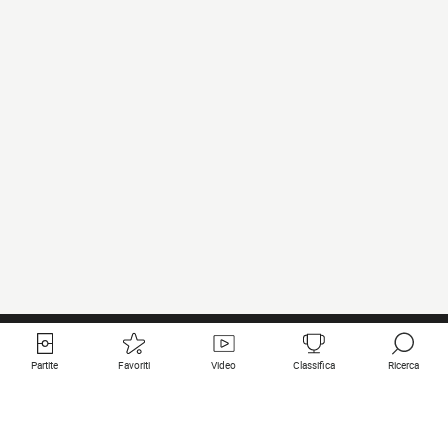
Partite
Favoriti
Video
Classifica
Ricerca
Links utili
Squadre in primo piano
Tutte le partite
PSG