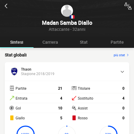
Madan Samba Diallo
Attaccante - 32anni
Sintesi
Carriera
Stat
Partite
Stat globali
più stat
Thaon
Stagione 2018/2019
Partite
21
Titolare
0
Entrata
4
Sostituito
4
Gol
10
Assist
0
Giallo
5
Rosso
0