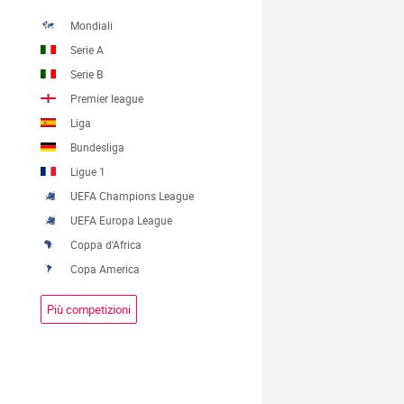
Mondiali
Serie A
Serie B
Premier league
Liga
Bundesliga
Ligue 1
UEFA Champions League
UEFA Europa League
Coppa d'Africa
Copa America
Più competizioni