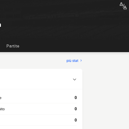
m
Partite
più stat
e
0
ito
0
0