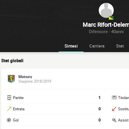
Marc Rifort-Dele
Difensore - 40anni
Sintesi
Carriera
Stat
Stat globali
Matoury
Stagione 2018/2019
Partite
1
Titolar
Entrata
0
Sostitu
Gol
0
Assist