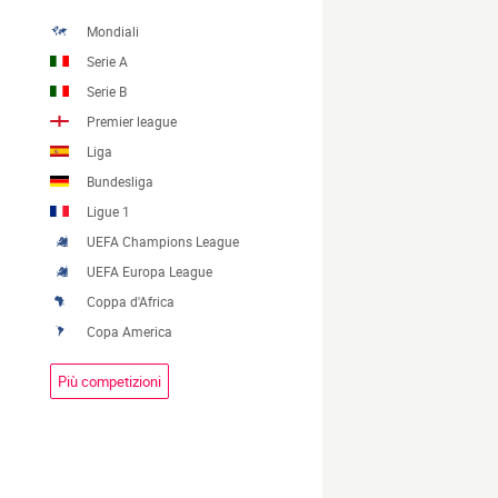
Mondiali
Serie A
Serie B
Premier league
Liga
Bundesliga
Ligue 1
UEFA Champions League
UEFA Europa League
Coppa d'Africa
Copa America
Più competizioni