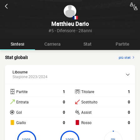
Matthieu Dario
#5 - Difensore - 28anni
Sintesi
Carriera
Stat
Partite
Stat globali
più stat
Libourne
Stagione 2023/2024
Partite
1
Titolare
1
Entrata
0
Sostituito
0
Gol
0
Assist
0
Giallo
0
Rosso
0
100%
100%
0%