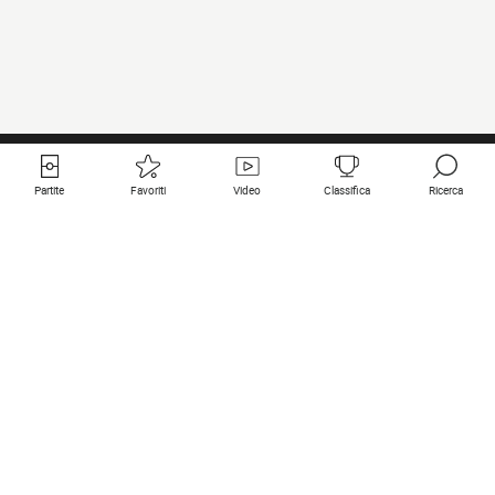
Partite
Favoriti
Video
Classifica
Ricerca
Links utili
Squadre in primo piano
Tutte le partite
PSG
Partita in diretta
Bayern Munich
Ultimi risultati
Real Madrid
Prossime partite
Inter
Partita in streaming
Juventus
Contatto
Manchester City
Note legali
Manchester United
Liverpool