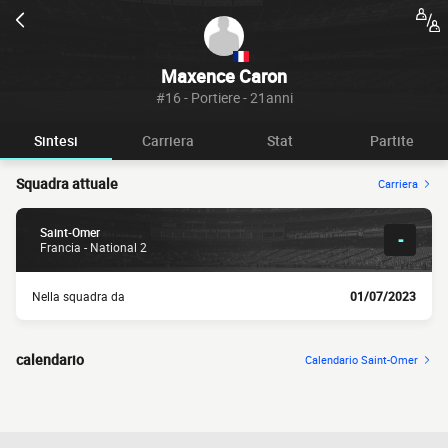
Maxence Caron
#16 - Portiere - 21anni
Sintesi
Carriera
Stat
Partite
Squadra attuale
Carriera
Saint-Omer
-
Francia - National 2
Nella squadra da
01/07/2023
calendario
Calendario Saint-Omer