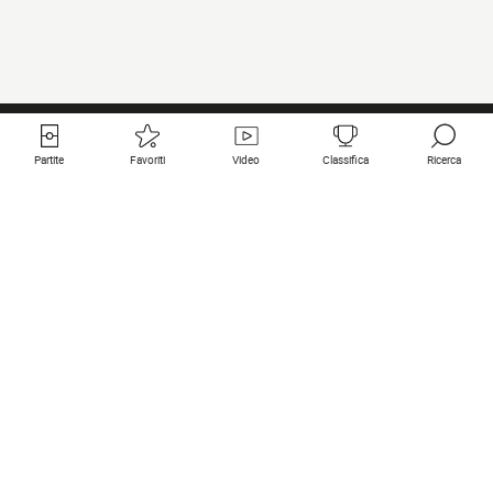
Partite
Favoriti
Video
Classifica
Ricerca
Links utili
Squadre in primo piano
Tutte le partite
PSG
Partita in diretta
Bayern Munich
Ultimi risultati
Real Madrid
Prossime partite
Inter
Partita in streaming
Juventus
Contatto
Manchester City
Note legali
Manchester United
Liverpool