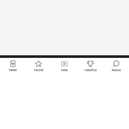
Partite
Favoriti
Video
Classifica
Ricerca
Links utili
Squadre in primo piano
Tutte le partite
PSG
Partita in diretta
Bayern Munich
Ultimi risultati
Real Madrid
Prossime partite
Inter
Partita in streaming
Juventus
Contatto
Manchester City
Note legali
Manchester United