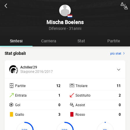
Mischa Boelens
Difensore - 31anni
Sintesi
Carriera
Stat
Partite
Stat globali
più stat
Achilles'29
Stagione 2016/2017
Partite
12
Titolare
11
Entrata
1
Sostituito
2
Gol
0
Assist
0
Giallo
3
Rosso
0