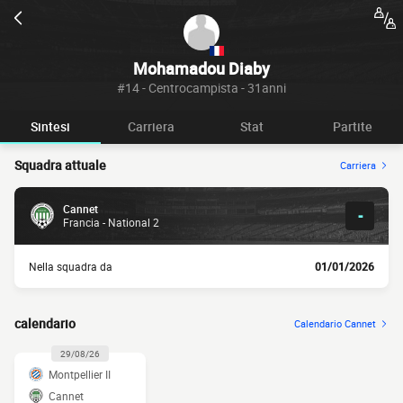
Mohamadou Diaby
#14 - Centrocampista - 31anni
Sintesi
Carriera
Stat
Partite
Squadra attuale
Carriera
Cannet
-
Francia - National 2
Nella squadra da
01/01/2026
calendario
Calendario Cannet
29/08/26
Montpellier II
Cannet