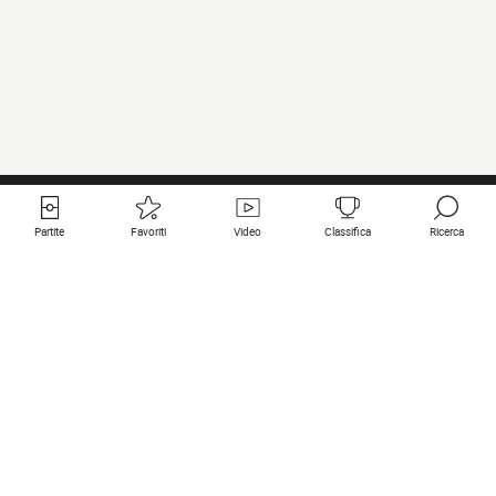
Partite
Favoriti
Video
Classifica
Ricerca
Links utili
Squadre in primo piano
Tutte le partite
PSG
Partita in diretta
Bayern Munich
Ultimi risultati
Real Madrid
Prossime partite
Inter
Partita in streaming
Juventus
Contatto
Manchester City
Note legali
Manchester United
Liverpool