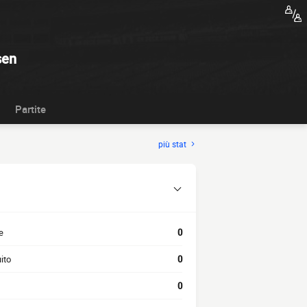
sen
Partite
più stat
e
0
ito
0
0