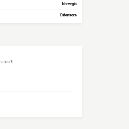
Norvegia
Difensore
nalites%.