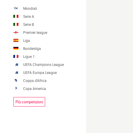
Mondiali
Serie A
Serie B
Premier league
Liga
Bundesliga
Ligue 1
UEFA Champions League
UEFA Europa League
Coppa d'Africa
Copa America
Più competizioni