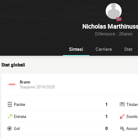
Nicholas Marthinus
Difensore - 26anni
Sintesi
Carriera
Stat
Stat globali
Brann
Stagione 2019/2020
Partite
1
Titolar
Entrata
1
Sostitu
Gol
0
Assist