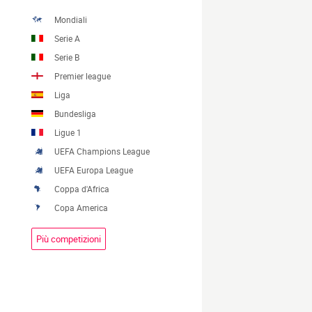
Mondiali
Serie A
Serie B
Premier league
Liga
Bundesliga
Ligue 1
UEFA Champions League
UEFA Europa League
Coppa d'Africa
Copa America
Più competizioni