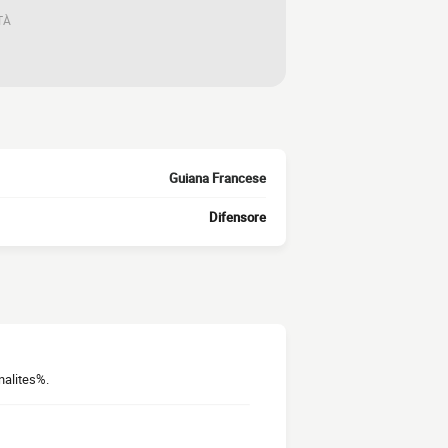
TÀ
Guiana Francese
Difensore
nalites%.