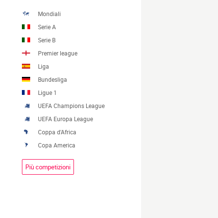
Mondiali
Serie A
Serie B
Premier league
Liga
Bundesliga
Ligue 1
UEFA Champions League
UEFA Europa League
Coppa d'Africa
Copa America
Più competizioni