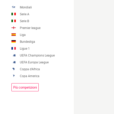
Mondiali
Serie A
Serie B
Premier league
Liga
Bundesliga
Ligue 1
UEFA Champions League
UEFA Europa League
Coppa d'Africa
Copa America
Più competizioni