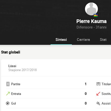
Pierre Kauma
Difensore - 31anni
Sintesi
Carriera
Stat
Stat globali
Lössi
Stagione 2017/2018
Partite
1
Titolar
Entrata
0
Sostitu
Gol
0
Assist