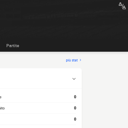
Partite
più stat
e
0
ito
0
0