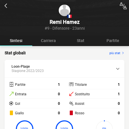
Remi Hamez
#9 - Difensore - 23anni
Sintesi
Carriera
Stat
Partite
Stat globali
più stat
Loon-Plage
Stagione 2022/2023
Partite
1
Titolare
1
Entrata
0
Sostituito
1
Gol
0
Assist
0
Giallo
0
Rosso
0
100%
100%
0%