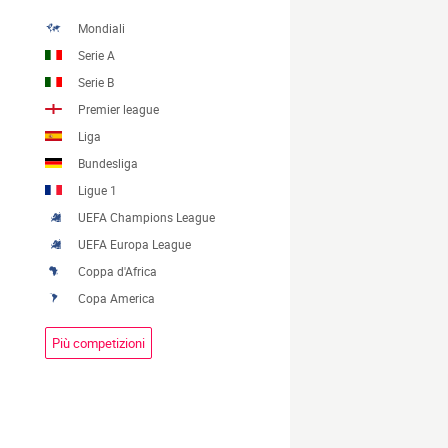
Mondiali
Serie A
Serie B
Premier league
Liga
Bundesliga
Ligue 1
UEFA Champions League
UEFA Europa League
Coppa d'Africa
Copa America
Più competizioni