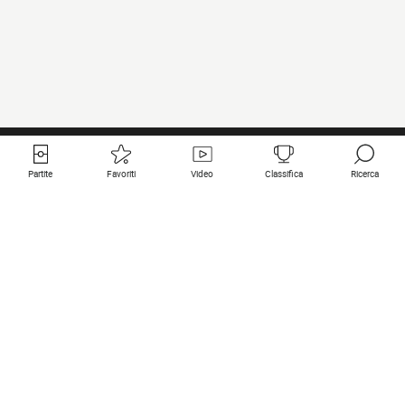
Partite
Favoriti
Video
Classifica
Ricerca
Links utili
Squadre in primo piano
Tutte le partite
PSG
Partita in diretta
Bayern Munich
Ultimi risultati
Real Madrid
Prossime partite
Inter
Partita in streaming
Juventus
Contatto
Manchester City
Note legali
Manchester United
Liverpool