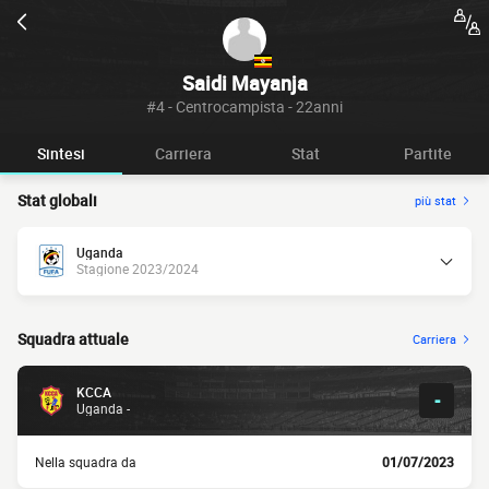
Saidi Mayanja
#4 - Centrocampista - 22anni
Sintesi
Carriera
Stat
Partite
Stat globali
più stat
Uganda
Stagione 2023/2024
Squadra attuale
Carriera
KCCA
-
Uganda -
Nella squadra da
01/07/2023