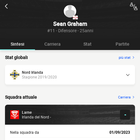
Sean Graham
#11 - Difensore - 25anni
Sintesi
Carriera
Stat
Partite
Stat globali
più stat
Nord Irlanda
Stagione 2019/2020
Squadra attuale
Carriera
Larne
-
Irlanda del Nord -
Nella squadra da
01/09/2023