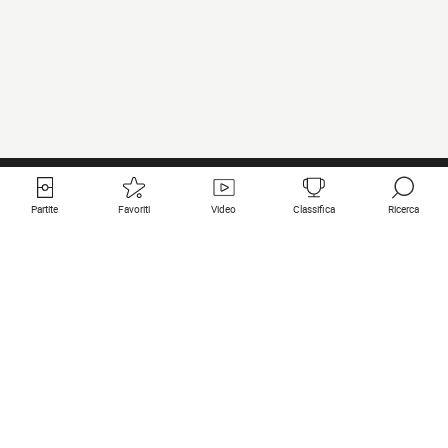
Partite
Favoriti
Video
Classifica
Ricerca
Links utili
Squadre in primo piano
Tutte le partite
PSG
Partita in diretta
Bayern Munich
Ultimi risultati
Real Madrid
Prossime partite
Inter
Partita in streaming
Juventus
Contatto
Manchester City
Note legali
Manchester United
Liverpool