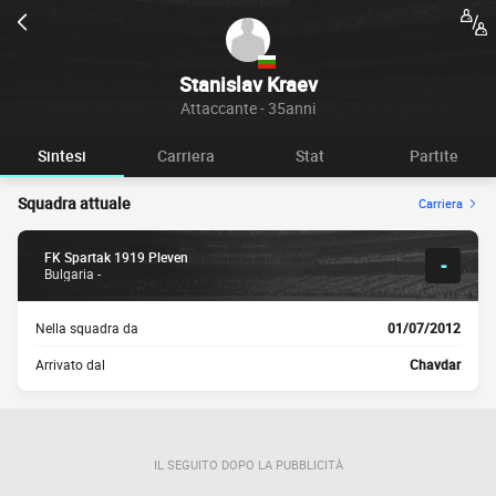
Stanislav Kraev
Attaccante - 35anni
Sintesi
Carriera
Stat
Partite
Squadra attuale
Carriera
FK Spartak 1919 Pleven
-
Bulgaria -
Nella squadra da
01/07/2012
Arrivato dal
Chavdar
IL SEGUITO DOPO LA PUBBLICITÀ