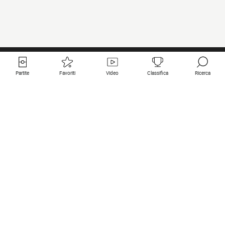
Partite
Favoriti
Video
Classifica
Ricerca
Links utili
Squadre in primo piano
Tutte le partite
PSG
Partita in diretta
Bayern Munich
Ultimi risultati
Real Madrid
Prossime partite
Inter
Partita in streaming
Juventus
Contatto
Manchester City
Note legali
Manchester United
Liverpool