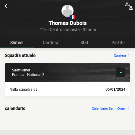
Thomas Dubois
#15 - Centrocampista - 32anni
Sintesi
Carriera
Stat
Partite
Squadra attuale
Carriera
Saint-Omer
-
Francia - National 2
Nella squadra da
05/01/2024
calendario
Calendario Saint-Omer