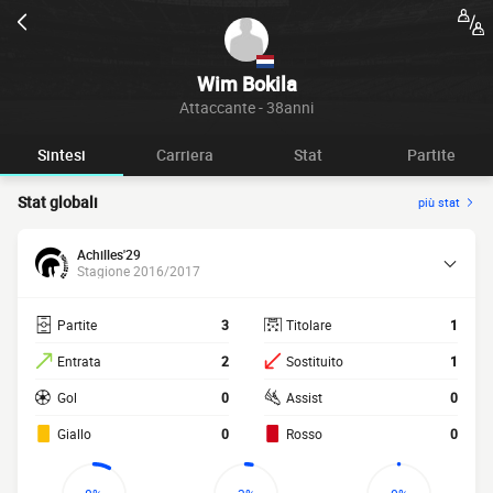
Wim Bokila
Attaccante - 38anni
Sintesi
Carriera
Stat
Partite
Stat globali
più stat
Achilles'29
Stagione 2016/2017
Partite
3
Titolare
1
Entrata
2
Sostituito
1
Gol
0
Assist
0
Giallo
0
Rosso
0