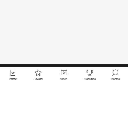
Partite
Favoriti
Video
Classifica
Ricerca
Links utili
Squadre in primo piano
Tutte le partite
PSG
Partita in diretta
Bayern Munich
Ultimi risultati
Real Madrid
Prossime partite
Inter
Partita in streaming
Juventus
Contatto
Manchester City