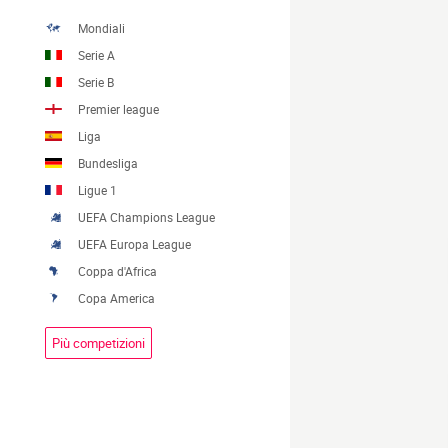
Mondiali
Serie A
Serie B
Premier league
Liga
Bundesliga
Ligue 1
UEFA Champions League
UEFA Europa League
Coppa d'Africa
Copa America
Più competizioni