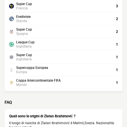
Super Cup
3
Francia
Eredivisie
2
Olanda
Super Cup
2
Spagna
League Cup
1
Inghilterra
Super Cup
1
Inghilterra
Supercoppa Europea
1
Europa
Coppa Intercontinentale FIFA
1
Mondo
FAQ
Quali sono le origini di Zlatan Ibrahimović ?
Il luogo di nascita di Zlatan Ibrahimović è Malmö,Svezia. Nazionalità: