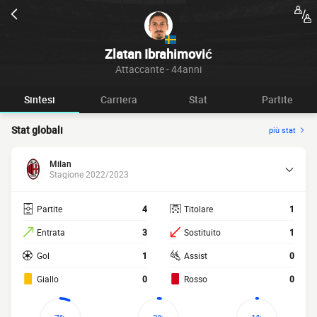
Zlatan Ibrahimović
Attaccante - 44anni
Sintesi
Carriera
Stat
Partite
Stat globali
più stat
Milan
Stagione 2022/2023
Partite
4
Titolare
1
Entrata
3
Sostituito
1
Gol
1
Assist
0
Giallo
0
Rosso
0