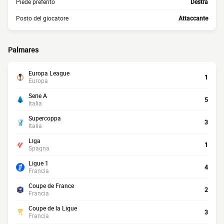
Piede preferito
Destra
Posto del giocatore
Attaccante
Palmares
Europa League
1
Europa
Serie A
5
Italia
Supercoppa
3
Italia
Liga
1
Spagna
Ligue 1
4
Francia
Coupe de France
2
Francia
Coupe de la Ligue
3
Francia