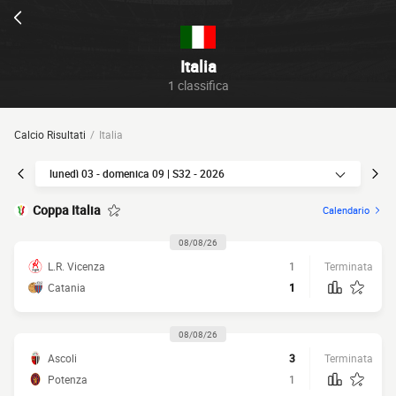
Italia
1 classifica
Calcio Risultati
Italia
lunedì 03 - domenica 09 | S32 - 2026
Coppa Italia
Calendario
08/08/26
L.R. Vicenza
1
Terminata
Catania
1
08/08/26
Ascoli
3
Terminata
Potenza
1