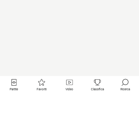
Partite
Favoriti
Video
Classifica
Ricerca
Links utili
Squadre in primo piano
Tutte le partite
PSG
Partita in diretta
Bayern Munich
Ultimi risultati
Real Madrid
Prossime partite
Inter