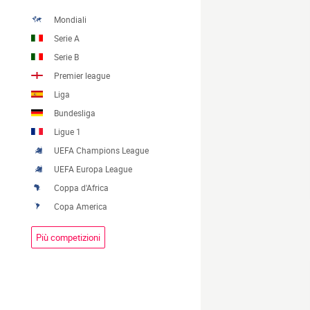
Mondiali
Serie A
Serie B
Premier league
Liga
Bundesliga
Ligue 1
UEFA Champions League
UEFA Europa League
Coppa d'Africa
Copa America
Più competizioni