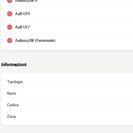
Aalborg BK II
AaB U19
AaB U17
Aalborg BK (Femminile)
Informazioni
Tipologia
Nomi
Codice
Zona